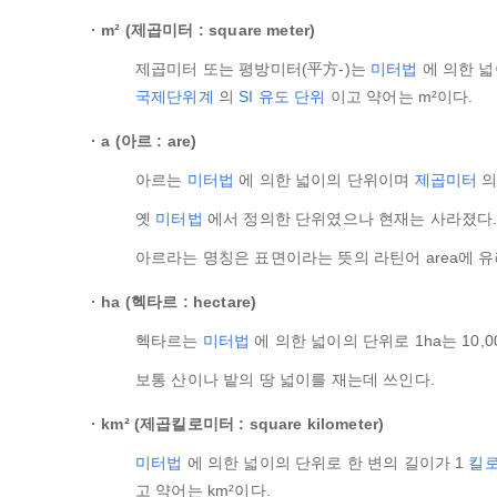
관련용어
m² (제곱미터 : square meter)
제곱미터 또는 평방미터(平方-)는
미터법
에 의한 넓
국제단위계
의
SI 유도 단위
이고 약어는 m²이다.
a (아르 : are)
아르는
미터법
에 의한 넓이의 단위이며
제곱미터
의
옛
미터법
에서 정의한 단위였으나 현재는 사라졌다
아르라는 명칭은 표면이라는 뜻의 라틴어 area에 유
ha (헥타르 : hectare)
헥타르는
미터법
에 의한 넓이의 단위로 1ha는 10,0
보통 산이나 밭의 땅 넓이를 재는데 쓰인다.
km² (제곱킬로미터 : square kilometer)
미터법
에 의한 넓이의 단위로 한 변의 길이가 1
킬
고 약어는 km²이다.