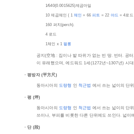
1⁄640(0.0015625)제곱마일
10 제곱체인 ( 1
체인
= 66
피트
= 22
야드
= 4로드 
160 퍼치(perch).
4 로드
1체인 x 1
펄롱
공지(空地 : 집이나 밭 따위가 없는 빈 땅. 빈터. 공터.
이 유래했으며, 에드워드 1세(1272년~1307년) 
평방자 (平方尺)
동아시아의
도량형
인
척근법
에서 쓰는 넓이의 단위
평 (坪)
동아시아의
도량형
인
척근법
에서 쓰는 넓이의 단위
쓰이나, 부피를 비롯한 다른 단위에도 쓰인다. 넓이에
단 (段)