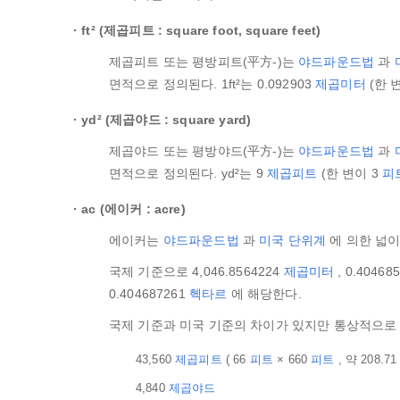
ft² (제곱피트 : square foot, square feet)
제곱피트 또는 평방피트(平方-)는
야드파운드법
과
면적으로 정의된다. 1ft²는 0.092903
제곱미터
(한 변
yd² (제곱야드 : square yard)
제곱야드 또는 평방야드(平方-)는
야드파운드법
과
면적으로 정의된다. yd²는 9
제곱피트
(한 변이 3
피
ac (에이커 : acre)
에이커는
야드파운드법
과
미국 단위계
에 의한 넓이
국제 기준으로 4,046.8564224
제곱미터
, 0.40468
0.404687261
헥타르
에 해당한다.
국제 기준과 미국 기준의 차이가 있지만 통상적으로 
43,560
제곱피트
( 66
피트
× 660
피트
, 약 208.7
4,840
제곱야드