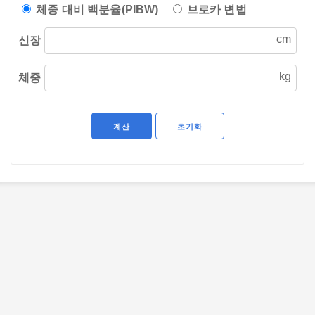
계산기
표준체중 계산기
체중 대비 백분율(PIBW)
브로카 변법
신장
체중